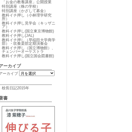
「お金の教養講座」公開授業
特別講座（株の学校）
特別講座（かざして募金）
教科イチ押し（小林理学研究
所）
教科イチ押し見学会（キッザニ
ア）
教科イチ押し(国立東京博物館)
教科イチ押し(JAL)
教科イチ押し（早稲田大学商学
部）・吹奏楽部定期演奏会
教科イチ押し（国立博物館）、
チェンバーオーケストラ
教科イチ押し(国立国会図書館)
アーカイブ
アーカイブ
校長日記2015年
著書