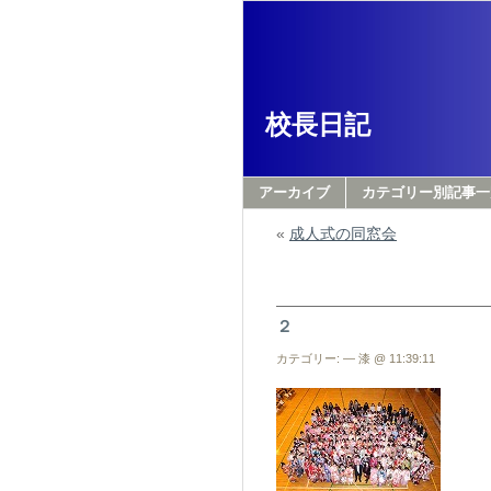
校長日記
アーカイブ
カテゴリー別記事一
«
成人式の同窓会
２
カテゴリー: — 漆 @ 11:39:11