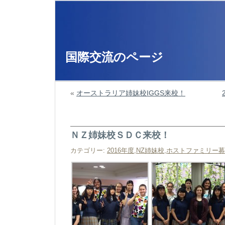
国際交流のページ
«
オーストラリア姉妹校IGGS来校！
ＮＺ姉妹校ＳＤＣ来校！
カテゴリー:
2016年度
,
NZ姉妹校
,
ホストファミリー募