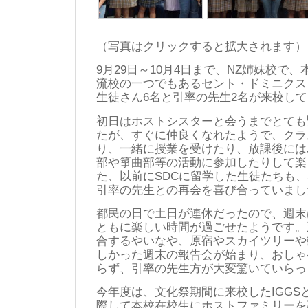
（写真はクリックすると拡大されます）
9月29日～10月4日まで、NZ姉妹校で
流校の一つでもあるセント・ドミニクス
生徒さん6名と引率の先生2名が来校し
初日はホストシスターと会うまでとても
たが、すぐに仲良くなれたようで、クラ
り、一緒に授業を受けたり、放課後には
部や箏曲部等の活動に参加したりして楽
た、以前にSDCに留学した生徒たちも、
引率の先生との再会を喜び合っていまし
都民の日で土日が連休だったので、週末
ともに楽しい時間が過ごせたようです。
合するやいなや、原宿やスカイツリーや
しかった週末の報告会が始まり、おしゃ
らず、引率の先生方が大変驚いていらっ
今年度は、文化祭期間に来校したIGGS
際して本校在校生にホストファミリーを