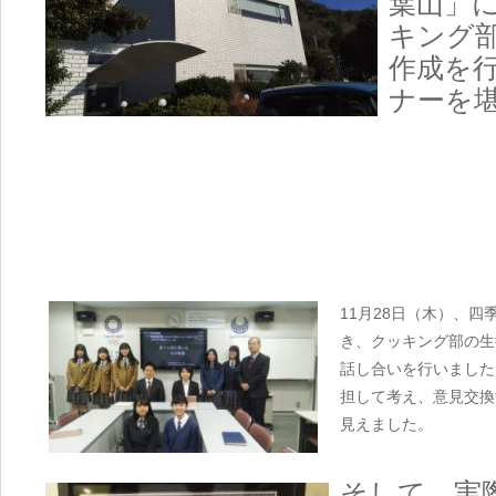
葉山」
キング
作成を
ナーを
11月28日（木）、
き、クッキング部の生
話し合いを行いました
担して考え、意見交換
見えました。
そして、実