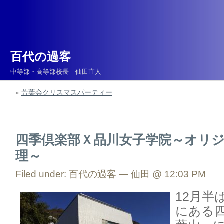
百代の過客
中等部・高等部校長 仙田直人
«
芳葉会クリスマスパーティー
四季倶楽部Ｘ品川女子学院～オリ
理～
Filed under:
百代の過客
— 仙田 @ 12:03 PM
12月半
にある