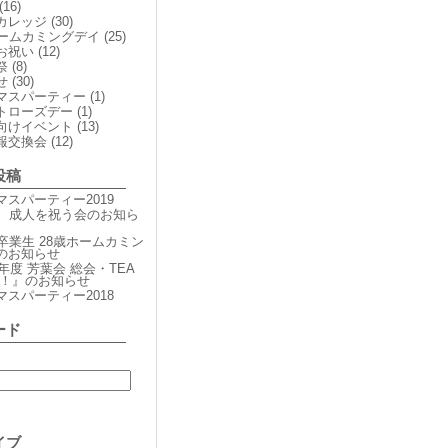
(16)
カレッジ
(30)
ホームカミングデイ
(25)
お祝い
(12)
祭
(8)
せ
(30)
マスパーティー
(1)
トローズデー
(1)
向けイベント
(13)
報交換会
(12)
投稿
マスパーティー2019
期 成人を祝う会のお知ら
期卒業生 28歳ホームカミン
のお知らせ
9年度 芳葉会 総会・TEA
TY！』のお知らせ
マスパーティー2018
ード
イブ