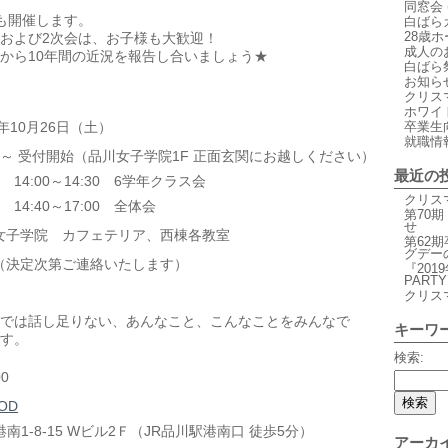
同窓会
も開催します。
白ばら
28歳
および2次会は、お子様も大歓迎！
成人の
から10年間の近況を報告し合いましょう★
白ばら
お知ら
クリス
ホワイ
9年10月26日（土）
卒業生
就職情
:30～ 受付開始（品川女子学院1F 正面玄関にお越しください）
最近の
 14:00～14:30 6学年クラス会
クリス
 14:40～17:00 全体会
第70
せ
女子学院 カフェテリア、西棟各教室
第62
グデー
（決定次第ご連絡いたします）
『201
PAR
クリス
では話し足りない、あんなこと、こんなことをみんなで
キーワ
す。
検索:
00
BOD
南1-8-15 Wビル2Ｆ（JR品川駅港南口 徒歩5分）
アーカ