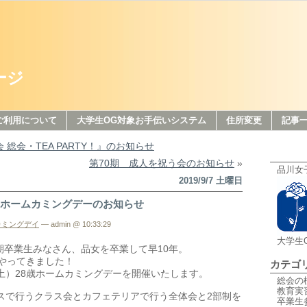
ージ
ご利用について
大学生OG対象お手伝いシステム
住所変更
記事
会 総会・TEA PARTY！』のお知らせ
第70期 成人を祝う会のお知らせ
»
品川女
2019/9/7 土曜日
8歳ホームカミングデーのお知らせ
カミングデイ
— admin @ 10:33:29
大学生
2期卒業生みなさん、品女を卒業して早10年。
がやってきました！
カテゴ
日（土）28歳ホームカミングデーを開催いたします。
総会の
教育実
スで行うクラス会とカフェテリアで行う全体会と2部制を
卒業生