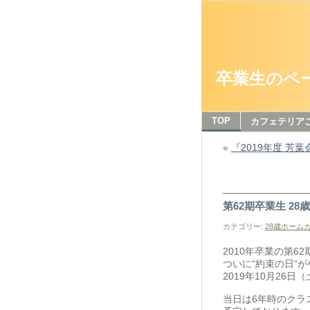
卒業生のペ
TOP
カフェテリア
«
『2019年度 芳葉
第62期卒業生 2
カテゴリー:
28歳ホーム
2010年卒業の第6
ついに“約束の日“
2019年10月26
当日は6年時のクラ