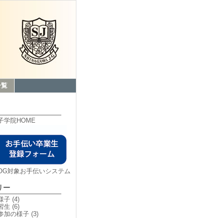
一覧
子学院HOME
OG対象お手伝いシステム
リー
様子
(4)
習生
(6)
参加の様子
(3)